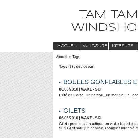
TAM TAM
WINDSHO
ACCUEIL
WINDSURF
KITESURF
Accueil
>
Tags
Tags (5) : dev ocean
BOUEES GONFLABLES E
06/06/2010
|
WAKE - SKI
L'été en Corse...un bateau...un mer d'huile...
GILETS
06/06/2010
|
WAKE - SKI
Gilets pour le ski nautique ou wake board à 
50N Gilet pour junior avec 3 sangles larges à r