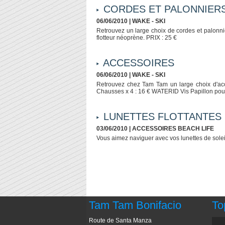
CORDES ET PALONNIER
06/06/2010
|
WAKE - SKI
Retrouvez un large choix de cordes et palon
flotteur néoprène. PRIX : 25 €
ACCESSOIRES
06/06/2010
|
WAKE - SKI
Retrouvez chez Tam Tam un large choix d'acce
Chausses x 4 : 16 € WATERID Vis Papillon pour
LUNETTES FLOTTANTES
03/06/2010
|
ACCESSOIRES BEACH LIFE
Vous aimez naviguer avec vos lunettes de solei
Tam Tam Bonifacio
To
Route de Santa Manza