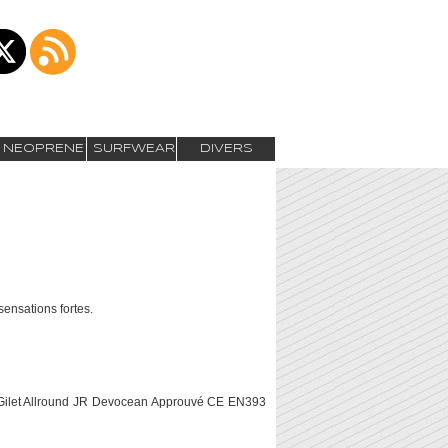
NEOPRENE
SURFWEAR
DIVERS
ensations fortes.
 N Gilet Allround JR Devocean Approuvé CE EN393