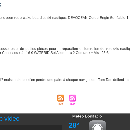
S
niers pour votre wake board et ski nautique. DEVOCEAN Corde Engin Gonflable 1
ssoires et de petites pièces pour la réparation et l'entretien de vos skis nau
 Chausses x 4 : 16 € WATERID Set Ailerons x 2 Centraux + Vis : 25 €
l? mais ras-le-bol d'en perdre une paire à chaque navigation...Tam Tam détient la s
Meteo Bonifacio
p video