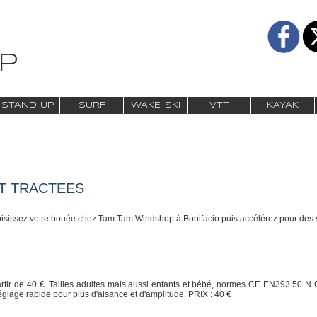
P
STAND UP
SURF
WAKE-SKI
VTT
KAYAK
T TRACTEES
choisissez votre bouée chez Tam Tam Windshop à Bonifacio puis accélérez pour des s
partir de 40 €. Tailles adultes mais aussi enfants et bébé, normes CE EN393 50
églage rapide pour plus d'aisance et d'amplitude. PRIX : 40 €