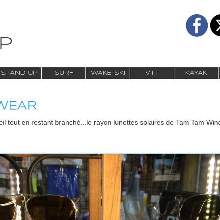
P
STAND UP
SURF
WAKE-SKI
VTT
KAYAK
EWEAR
il tout en restant branché...le rayon lunettes solaires de Tam Tam Wi