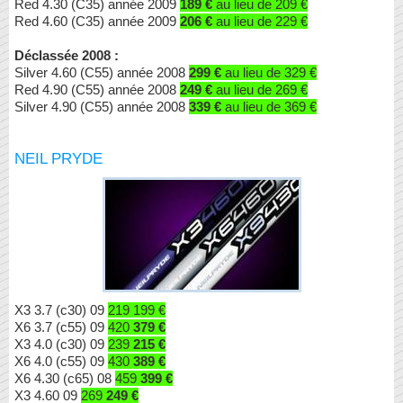
Red 4.30 (C35) année 2009
189 €
au lieu de 209 €
Red 4.60 (C35) année 2009
206 €
au lieu de 229 €
Déclassée 2008 :
Silver 4.60 (C55) année 2008
299 €
au lieu de 329 €
Red 4.90 (C55) année 2008
249 €
au lieu de 269 €
Silver 4.90 (C55) année 2008
339 €
au lieu de 369 €
NEIL PRYDE
X3 3.7 (c30) 09
219 199 €
X6 3.7 (c55) 09
420
379 €
X3 4.0 (c30) 09
239
215 €
X6 4.0 (c55) 09
430
389 €
X6 4.30 (c65) 08
459
399 €
X3 4.60 09
269
249 €