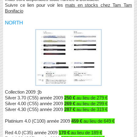
Suivre ce lien pour voir les
mats en stocks chez Tam Tam
Bonifacio
NORTH
Collection 2009 :]b
Silver 3.70 (C55) année 2009
250 €
au lieu de 279 €
Silver 4.00 (C55) année 2009
269 €
au lieu de 299 €
Silver 4.30 (C55) année 2009
287 €
au lieu de 319 €
Platinium 4.0 (C100) année 2009
459 €
au lieu de 649 €
Red 4.0 (C35) année 2009
170 €
au lieu de 189 €