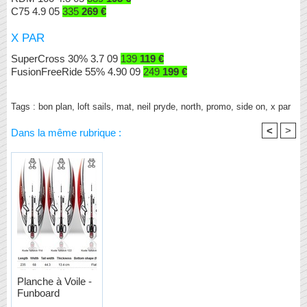
C75 4.9 05
335
269 €
X PAR
SuperCross 30% 3.7 09
139
119 €
FusionFreeRide 55% 4.90 09
249
199 €
Tags
:
bon plan
,
loft sails
,
mat
,
neil pryde
,
north
,
promo
,
side on
,
x par
<
>
Dans la même rubrique :
Planche à Voile -
Funboard