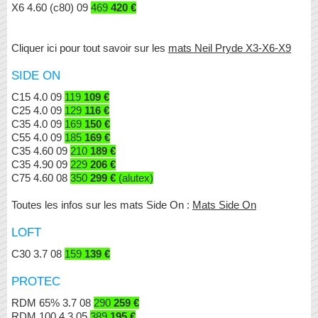
X6 4.60 (c80) 09
469
420 €
Cliquer ici pour tout savoir sur les
mats Neil Pryde X3-X6-X9
SIDE ON
C15 4.0 09
119
109 €
C25 4.0 09
129
116 €
C35 4.0 09
169
150 €
C55 4.0 09
185
169 €
C35 4.60 09
210
189 €
C35 4.90 09
229
206 €
C75 4.60 08
350
299 €
(alutex)
Toutes les infos sur les mats Side On :
Mats Side On
LOFT
C30 3.7 08
159
139 €
PROTEC
RDM 65% 3.7 08
290
259 €
RDM 100 4.3 05
389
195 €